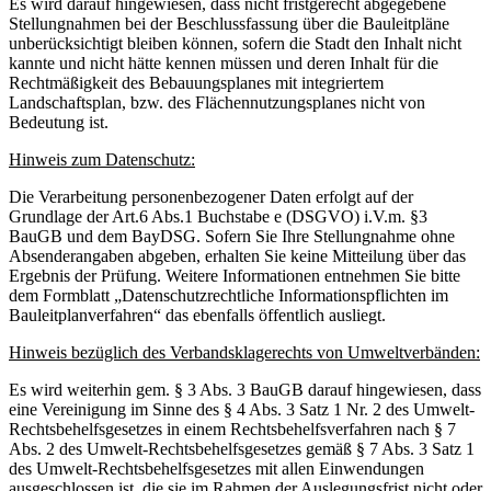
Es wird darauf hingewiesen, dass nicht fristgerecht abgegebene
Stellungnahmen bei der Beschlussfassung über die Bauleitpläne
unberücksichtigt bleiben können, sofern die Stadt den Inhalt nicht
kannte und nicht hätte kennen müssen und deren Inhalt für die
Rechtmäßigkeit des Bebauungsplanes mit integriertem
Landschaftsplan, bzw. des Flächennutzungsplanes nicht von
Bedeutung ist.
Hinweis zum Datenschutz:
Die Verarbeitung personenbezogener Daten erfolgt auf der
Grundlage der Art.6 Abs.1 Buchstabe e (DSGVO) i.V.m. §3
BauGB und dem BayDSG. Sofern Sie Ihre Stellungnahme ohne
Absenderangaben abgeben, erhalten Sie keine Mitteilung über das
Ergebnis der Prüfung. Weitere Informationen entnehmen Sie bitte
dem Formblatt „Datenschutzrechtliche Informationspflichten im
Bauleitplanverfahren“ das ebenfalls öffentlich ausliegt.
Hinweis bezüglich des Verbandsklagerechts von Umweltverbänden:
Es wird weiterhin gem. § 3 Abs. 3 BauGB darauf hingewiesen, dass
eine Vereinigung im Sinne des § 4 Abs. 3 Satz 1 Nr. 2 des Umwelt-
Rechtsbehelfsgesetzes in einem Rechtsbehelfsverfahren nach § 7
Abs. 2 des Umwelt-Rechtsbehelfsgesetzes gemäß § 7 Abs. 3 Satz 1
des Umwelt-Rechtsbehelfsgesetzes mit allen Einwendungen
ausgeschlossen ist, die sie im Rahmen der Auslegungsfrist nicht oder