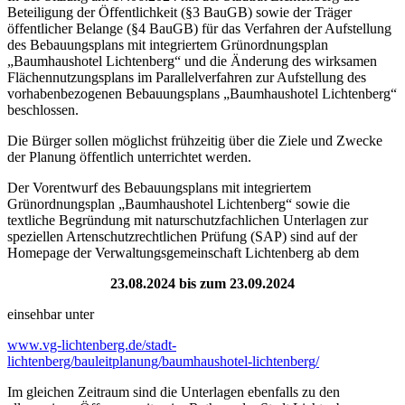
Beteiligung der Öffentlichkeit (§3 BauGB) sowie der Träger
öffentlicher Belange (§4 BauGB) für das Verfahren der Aufstellung
des Bebauungsplans mit integriertem Grünordnungsplan
„Baumhaushotel Lichtenberg“ und die Änderung des wirksamen
Flächennutzungsplans im Parallelverfahren zur Aufstellung des
vorhabenbezogenen Bebauungsplans „Baumhaushotel Lichtenberg“
beschlossen.
Die Bürger sollen möglichst frühzeitig über die Ziele und Zwecke
der Planung öffentlich unterrichtet werden.
Der Vorentwurf des Bebauungsplans mit integriertem
Grünordnungsplan „Baumhaushotel Lichtenberg“ sowie die
textliche Begründung mit naturschutzfachlichen Unterlagen zur
speziellen Artenschutzrechtlichen Prüfung (SAP) sind auf der
Homepage der Verwaltungsgemeinschaft Lichtenberg ab dem
23.08.2024 bis zum 23.09.2024
einsehbar unter
www.vg-lichtenberg.de/stadt-
lichtenberg/bauleitplanung/baumhaushotel-lichtenberg/
Im gleichen Zeitraum sind die Unterlagen ebenfalls zu den