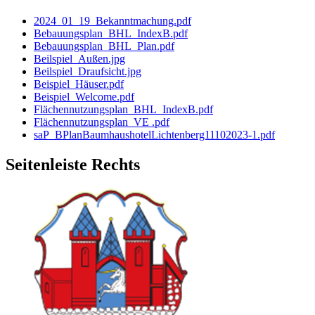
2024_01_19_Bekanntmachung.pdf
Bebauungsplan_BHL_IndexB.pdf
Bebauungsplan_BHL_Plan.pdf
Beilspiel_Außen.jpg
Beilspiel_Draufsicht.jpg
Beispiel_Häuser.pdf
Beispiel_Welcome.pdf
Flächennutzungsplan_BHL_IndexB.pdf
Flächennutzungsplan_VE .pdf
saP_BPlanBaumhaushotelLichtenberg11102023-1.pdf
Seitenleiste Rechts