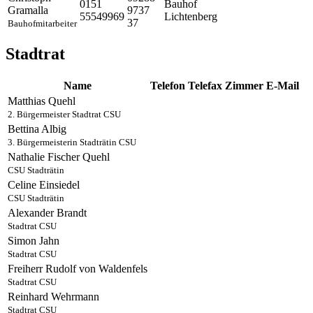
0151
Bauhof
Gramalla
9737
55549969
Lichtenberg
37
Bauhofmitarbeiter
Stadtrat
Name
Telefon
Telefax
Zimmer
E-Mail
Matthias
Quehl
2. Bürgermeister
Stadtrat
CSU
Bettina
Albig
3. Bürgermeisterin
Stadträtin
CSU
Nathalie
Fischer Quehl
CSU
Stadträtin
Celine
Einsiedel
CSU
Stadträtin
Alexander
Brandt
Stadtrat
CSU
Simon
Jahn
Stadtrat
CSU
Freiherr
Rudolf
von Waldenfels
Stadtrat
CSU
Reinhard
Wehrmann
Stadtrat
CSU