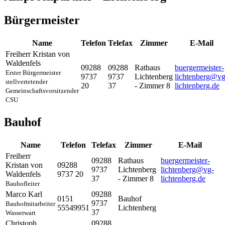
Bürgermeister
Name
Telefon
Telefax
Zimmer
E-Mail
Freiherr
Kristan
von
Waldenfels
09288
09288
Rathaus
buergermeister-
Erster Bürgermeister
9737
9737
Lichtenberg
lichtenberg@vg
stellvertetender
20
37
- Zimmer 8
lichtenberg.de
Gemeinschaftsvorsitzender
CSU
Bauhof
Name
Telefon
Telefax
Zimmer
E-Mail
Freiherr
09288
Rathaus
buergermeister-
Kristan
von
09288
9737
Lichtenberg
lichtenberg@vg-
Waldenfels
9737 20
37
- Zimmer 8
lichtenberg.de
Bauhofleiter
Marco
Karl
09288
0151
Bauhof
9737
Bauhofmitarbeiter
55549951
Lichtenberg
37
Wasserwart
Christoph
09288