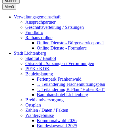
Suchen
Menü
Verwaltungsgemeinschaft
Ansprechpartner
Geschäftsverteilung / Satzungen
Fundbüro
Rathaus online
Online Dienste - Bürgerserviceportal
Online Dienste - Formulare
Stadt Lichtenberg
Stadtrat / Bauhof
Ortsrecht - Satzungen / Verordnungen
ISEK / KDK
Bauleitplanung
Ferienpark Frankenwald
1. Teiländerung Flächennutzungsplan
1. Teiländerung B-Plan "Hohes Rad"
Baumhaushotel Lichtenberg
Breitbandversorgung
Ortsplan
Zahlen / Daten / Fakten
Wahlergebnisse
Kommunalwahl 2026
Bundestagswahl 2025