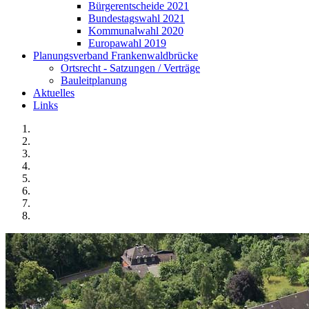
Bürgerentscheide 2021
Bundestagswahl 2021
Kommunalwahl 2020
Europawahl 2019
Planungsverband Frankenwaldbrücke
Ortsrecht - Satzungen / Verträge
Bauleitplanung
Aktuelles
Links