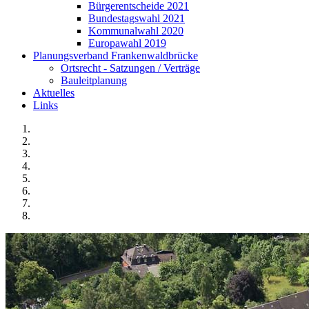
Bürgerentscheide 2021
Bundestagswahl 2021
Kommunalwahl 2020
Europawahl 2019
Planungsverband Frankenwaldbrücke
Ortsrecht - Satzungen / Verträge
Bauleitplanung
Aktuelles
Links