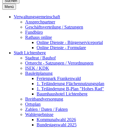
Suchen
Menü
Verwaltungsgemeinschaft
Ansprechpartner
Geschäftsverteilung / Satzungen
Fundbüro
Rathaus online
Online Dienste - Bürgerserviceportal
Online Dienste - Formulare
Stadt Lichtenberg
Stadtrat / Bauhof
Ortsrecht - Satzungen / Verordnungen
ISEK / KDK
Bauleitplanung
Ferienpark Frankenwald
1. Teiländerung Flächennutzungsplan
1. Teiländerung B-Plan "Hohes Rad"
Baumhaushotel Lichtenberg
Breitbandversorgung
Ortsplan
Zahlen / Daten / Fakten
Wahlergebnisse
Kommunalwahl 2026
Bundestagswahl 2025