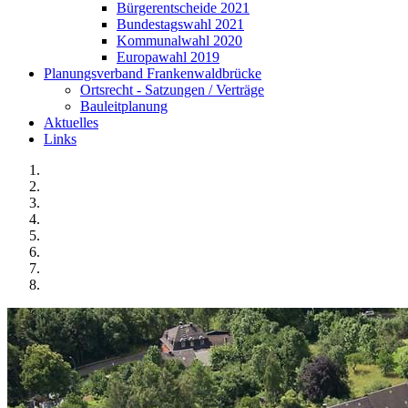
Bürgerentscheide 2021
Bundestagswahl 2021
Kommunalwahl 2020
Europawahl 2019
Planungsverband Frankenwaldbrücke
Ortsrecht - Satzungen / Verträge
Bauleitplanung
Aktuelles
Links