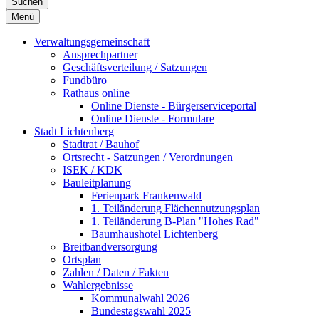
Suchen
Menü
Verwaltungsgemeinschaft
Ansprechpartner
Geschäftsverteilung / Satzungen
Fundbüro
Rathaus online
Online Dienste - Bürgerserviceportal
Online Dienste - Formulare
Stadt Lichtenberg
Stadtrat / Bauhof
Ortsrecht - Satzungen / Verordnungen
ISEK / KDK
Bauleitplanung
Ferienpark Frankenwald
1. Teiländerung Flächennutzungsplan
1. Teiländerung B-Plan "Hohes Rad"
Baumhaushotel Lichtenberg
Breitbandversorgung
Ortsplan
Zahlen / Daten / Fakten
Wahlergebnisse
Kommunalwahl 2026
Bundestagswahl 2025